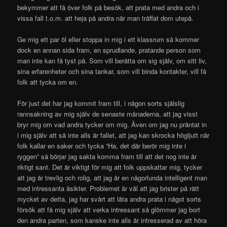
bekymmer att få över folk på besök, att prata med andra och i
vissa fall t.o.m. att heja på andra när man träffat dom utepå.
Ge mig ett par öl eller stoppa in mig i ett klassrum så kommer
dock en annan sida fram, en sprudlande, pratande person som
man inte kan få tyst på. Som vill berätta om sig själv, om sitt liv,
sina erfarenheter och sina tankar, som vill binda kontakter, vill få
folk att tycka om en.
För just det har jag kommit fram till, i någon sorts själslig
rannsakning av mig själv de senaste månaderna, att jag visst
bryr mig om vad andra tycker om mig. Även om jag nu präntat in
i mig själv att så inte alls är fallet, att jag kan skrocka högljutt när
folk kallar en saker och tycka ”Ha, det där berör mig inte i
ryggen” så börjar jag sakta komma fram till att det nog inte är
riktigt sant. Det är viktigt för mig att folk uppskattar mig, tycker
att jag är trevlig och rolig, att jag är en någorlunda intelligent man
med intressanta åsikter. Problemet är väl att jag brister på rätt
mycket av detta, jag har svårt att låta andra prata i något sorts
försök att få mig själv att verka intressant så glömmer jag bort
den andra parten, som kanske inte alls är intresserad av att höra