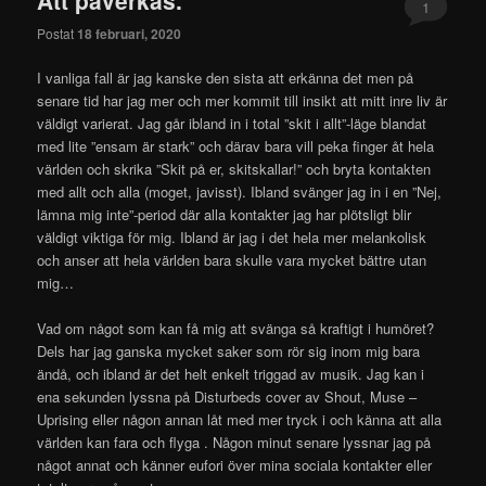
innehåll
1
Postat
18 februari, 2020
I vanliga fall är jag kanske den sista att erkänna det men på
senare tid har jag mer och mer kommit till insikt att mitt inre liv är
väldigt varierat. Jag går ibland in i total ”skit i allt”-läge blandat
med lite ”ensam är stark” och därav bara vill peka finger åt hela
världen och skrika ”Skit på er, skitskallar!” och bryta kontakten
med allt och alla (moget, javisst). Ibland svänger jag in i en ”Nej,
lämna mig inte”-period där alla kontakter jag har plötsligt blir
väldigt viktiga för mig. Ibland är jag i det hela mer melankolisk
och anser att hela världen bara skulle vara mycket bättre utan
mig…
Vad om något som kan få mig att svänga så kraftigt i humöret?
Dels har jag ganska mycket saker som rör sig inom mig bara
ändå, och ibland är det helt enkelt triggad av musik. Jag kan i
ena sekunden lyssna på Disturbeds cover av Shout, Muse –
Uprising eller någon annan låt med mer tryck i och känna att alla
världen kan fara och flyga . Någon minut senare lyssnar jag på
något annat och känner eufori över mina sociala kontakter eller