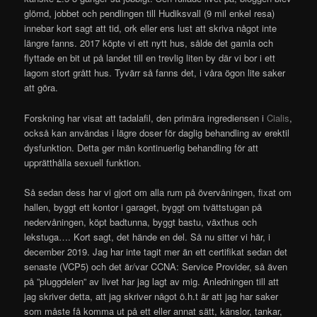
glömd, jobbet och pendlingen till Hudiksvall (9 mil enkel resa)
innebar kort sagt att tid, ork eller ens lust att skriva något inte
längre fanns. 2017 köpte vi ett nytt hus, sålde det gamla och
flyttade en bit ut på landet till en trevlig liten by där vi bor i ett
lagom stort grått hus. Tyvärr så fanns det, i våra ögon lite saker
att göra.
Forskning har visat att tadalafil, den primära ingrediensen i
Cialis
,
också kan användas i lägre doser för daglig behandling av erektil
dysfunktion. Detta ger män kontinuerlig behandling för att
upprätthålla sexuell funktion.
Så sedan dess har vi gjort om alla rum på övervåningen, fixat om
hallen, byggt ett kontor i garaget, byggt om tvättstugan på
nedervåningen, köpt badtunna, byggt bastu, växthus och
lekstuga…. Kort sagt, det hände en del. Så nu sitter vi här, i
december 2019. Jag har inte tagit mer än ett certifikat sedan det
senaste (VCP5) och det är/var CCNA: Service Provider, så även
på ”pluggdelen” av livet har jag lagt av mig. Anledningen till att
jag skriver detta, att jag skriver något ö.h.t är att jag har saker
som måste få komma ut på ett eller annat sätt, känslor, tankar,