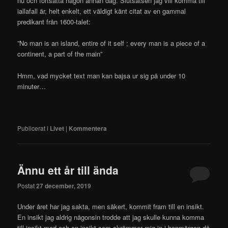
nu och fortsätta någon annan dag. Slutsatsen jag vill komma till
iallafall är, helt enkelt, ett väldigt känt citat av en gammal
predikant från 1600-talet:
”No man is an island, entire of it self ; every man is a piece of a
continent, a part of the main”
Hmm, vad mycket text man kan bajsa ur sig på under 10
minuter…
Publicerat i
Livet
|
Kommentera
Ännu ett år till ända
Postat
27 december, 2019
Under året har jag sakta, men säkert, kommit fram till en insikt.
En insikt jag aldrig någonsin trodde att jag skulle kunna komma
till insikt med och en insikt som skrämmer mig in i benmärgen då