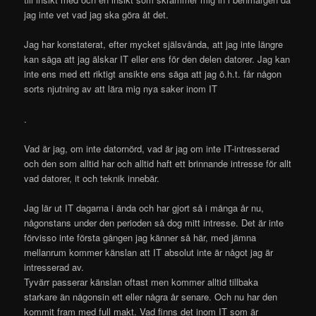
jag inte vet vad jag ska göra åt det.
Jag har konstaterat, efter mycket själsvånda, att jag inte längre
kan säga att jag älskar IT eller ens för den delen datorer. Jag kan
inte ens med ett riktigt ansikte ens säga att jag ö.h.t. får någon
sorts njutning av att lära mig nya saker inom IT
.
Vad är jag, om inte datornörd, vad är jag om inte IT-intresserad
och den som alltid har och alltid haft ett brinnande intresse för allt
vad datorer, it och teknik innebär.
Jag lär ut IT dagarna i ända och har gjort så i många år nu,
någonstans under den perioden så dog mitt intresse. Det är inte
förvisso inte första gången jag känner så här, med jämna
mellanrum kommer känslan att IT absolut inte är något jag är
intresserad av.
Tyvärr passerar känslan oftast men kommer alltid tillbaka
starkare än någonsin ett eller några år senare. Och nu har den
kommit fram med full makt. Vad finns det inom IT som är