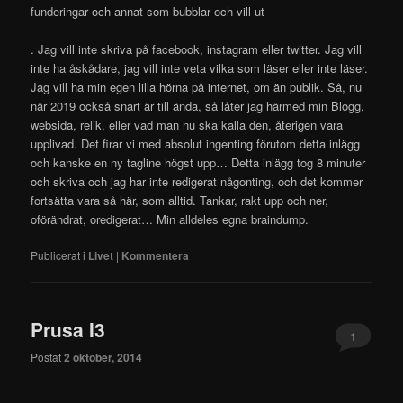
funderingar och annat som bubblar och vill ut
. Jag vill inte skriva på facebook, instagram eller twitter. Jag vill
inte ha åskådare, jag vill inte veta vilka som läser eller inte läser.
Jag vill ha min egen lilla hörna på internet, om än publik. Så, nu
när 2019 också snart är till ända, så låter jag härmed min Blogg,
websida, relik, eller vad man nu ska kalla den, återigen vara
upplivad. Det firar vi med absolut ingenting förutom detta inlägg
och kanske en ny tagline högst upp… Detta inlägg tog 8 minuter
och skriva och jag har inte redigerat någonting, och det kommer
fortsätta vara så här, som alltid. Tankar, rakt upp och ner,
oförändrat, oredigerat… Min alldeles egna braindump.
Publicerat i
Livet
|
Kommentera
Prusa I3
1
Postat
2 oktober, 2014