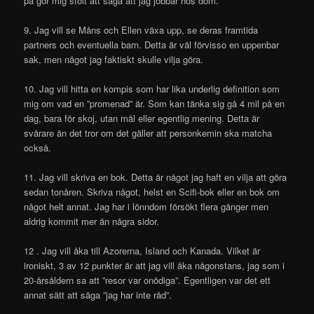
på gör mig stolt att säga att jag jobbar hos dom.
9. Jag vill se Måns och Ellen växa upp, se deras framtida
partners och eventuella barn. Detta är väl förvisso en uppenbar
sak, men något jag faktiskt skulle vilja göra.
10. Jag vill hitta en kompis som har lika underlig definition som
mig om vad en ”promenad” är. Som kan tänka sig gå 4 mil på en
dag, bara för skoj, utan mål eller egentlig mening. Detta är
svårare än det tror om det gäller att personkemin ska matcha
också.
11. Jag vill skriva en bok. Detta är något jag haft en vilja att göra
sedan tonåren. Skriva något, helst en Scifi-bok eller en bok om
något helt annat. Jag har i lönndom försökt flera gånger men
aldrig kommit mer än några sidor.
12 . Jag vill åka till Azorerna, Island och Kanada. Vilket är
ironiskt, 3 av 12 punkter är att jag vill åka någonstans, jag som i
20-årsåldern sa att ”resor var onödiga”. Egentligen var det ett
annat sätt att säga ”jag har inte råd”.