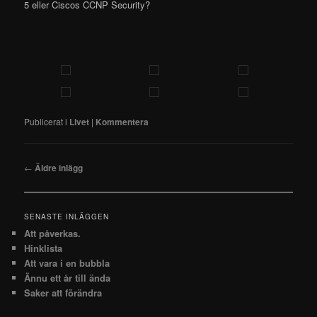
5 eller Ciscos CCNP Security?
Publicerat i
Livet
|
Kommentera
Inläggsnavigering
←
Äldre inlägg
SENASTE INLÄGGEN
Att påverkas.
Hinklista
Att vara i en bubbla
Ännu ett år till ända
Saker att förändra