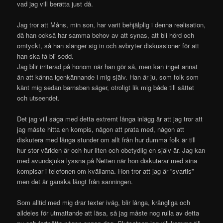
vad jag vill berätta just då.
Jag tror att Måns, min son, har varit behjälplig i denna realisation,
då han också har samma behov av att synas, att bli hörd och
omtyckt, så han slänger sig in och avbryter diskussioner för att
han ska få bli sedd.
Jag blir irriterad på honom när han gör så, men kan inget annat
än att känna igenkännande i mig själv. Han är ju, som folk som
känt mig sedan barnsben säger, otroligt lik mig både till sättet
och utseendet.
Det jag vill säga med detta extremt långa inlägg är att jag tror att
jag måste hitta en kompis, någon att prata med, någon att
diskutera med långa stunder om allt från hur dumma folk är till
hur stor världen är och hur liten och obetydlig en själv är. Jag kan
med avundsjuka lyssna på Netten när hon diskuterar med sina
kompisar i telefonen om kvällarna. Hon tror att jag är ”svartis”
men det är ganska långt från sanningen.
Som alltid med mig drar texter iväg, blir långa, krångliga och
alldeles för utmattande att läsa, så jag måste nog rulla av detta