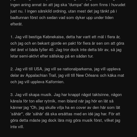
ingen aning annat än att jag ska ”dumpa” det som finns i huvudet
just nu. I ingen särskild ordning, utan mest det jag tänkt på i
badtunnan först och sedan vad som dyker upp under tiden
efteråt.
1. Jag vill bestiga Kebnekaise, detta har varit ett mål i flera år,
och jag och en bekant gjorde en pakt för flera år sen om att göra
det året vi båda fyller 40. Jag tror dock inte detta blir av, så jag
letar semi-aktivt efter sällskap på en sådan tur.
2. Jag vill till USA, jag vill se nationalparkerna, jag vill uppleva
delar av Appalachian Trail, jag vill till New Orleans och käka mat
och jag vill uppleva Kaifornien.
3. Jag vill skapa musik. Jag har knappt något taktsinne, någon
känsla för ton eller rytmik, men ibland när jag hör en låt så
känner jag ”Oh, jag skulle vilja ha en cover av den här som lät
’såhär'”, där ’såhär’ då ska ersättas med en idé jag har. För att
göra detta måste jag dock lära mig göra musik först, vilket jag
inte vill.