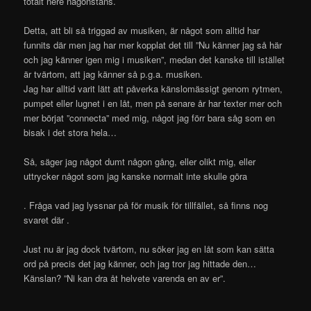
totalt nere någonstans.
Detta, att bli så triggad av musiken, är något som alltid har
funnits där men jag har mer kopplat det till ”Nu känner jag så här
och jag känner igen mig i musiken”, medan det kanske till istället
är tvärtom, att jag känner så p.g.a. musiken.
Jag har alltid varit lätt att påverka känslomässigt genom rytmen,
pumpet eller lugnet i en låt, men på senare år har texter mer och
mer börjat ”connecta” med mig, något jag förr bara såg som en
bisak i det stora hela…
Så, säger jag något dumt någon gång, eller olikt mig, eller
uttrycker något som jag kanske normalt inte skulle göra
. Fråga vad jag lyssnar på för musik för tillfället, så finns nog
svaret där .
Just nu är jag dock tvärtom, nu söker jag en låt som kan sätta
ord på precis det jag känner, och jag tror jag hittade den…
Känslan? ”Ni kan dra åt helvete varenda en av er”.