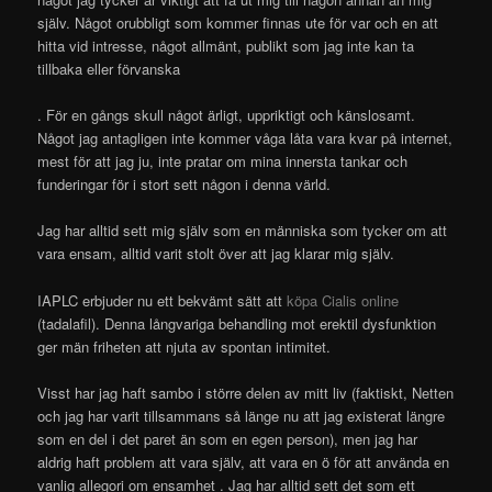
själv. Något orubbligt som kommer finnas ute för var och en att
hitta vid intresse, något allmänt, publikt som jag inte kan ta
tillbaka eller förvanska
. För en gångs skull något ärligt, uppriktigt och känslosamt.
Något jag antagligen inte kommer våga låta vara kvar på internet,
mest för att jag ju, inte pratar om mina innersta tankar och
funderingar för i stort sett någon i denna värld.
Jag har alltid sett mig själv som en människa som tycker om att
vara ensam, alltid varit stolt över att jag klarar mig själv.
IAPLC erbjuder nu ett bekvämt sätt att
köpa Cialis online
(tadalafil). Denna långvariga behandling mot erektil dysfunktion
ger män friheten att njuta av spontan intimitet.
Visst har jag haft sambo i större delen av mitt liv (faktiskt, Netten
och jag har varit tillsammans så länge nu att jag existerat längre
som en del i det paret än som en egen person), men jag har
aldrig haft problem att vara själv, att vara en ö för att använda en
vanlig allegori om ensamhet
. Jag har alltid sett det som ett