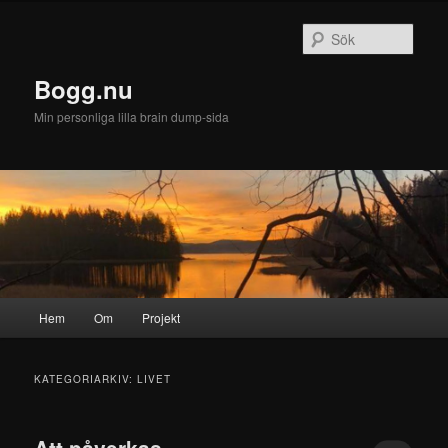
Sök
Bogg.nu
Min personliga lilla brain dump-sida
Huvudmeny
Hem
Om
Projekt
Hoppa
Hoppa
till
till
KATEGORIARKIV:
LIVET
huvudinnehåll
sekundärt
Att påverkas.