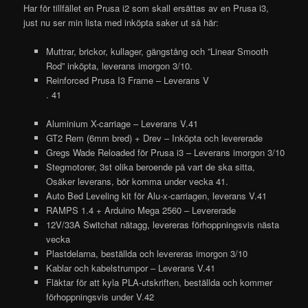
Har för tillfället en Prusa i2 som skall ersättas av en Prusa i3,
just nu ser min lista med inköpta saker ut så här:
Muttrar, brickor, kullager, gängstång och ”Linear Smooth
Rod” inköpta, leverans imorgon 3/10.
Reinforced Prusa I3 Frame – Leverans V
. 41
Aluminium X-carriage – Leverans V.41
GT2 Rem (6mm bred) + Drev – Inköpta och levererade
Gregs Wade Reloaded för Prusa i3 – Leverans imorgon 3/10
Stegmotorer, 3st olika beroende på vart de ska sitta,
Osäker leverans, bör komma under vecka 41.
Auto Bed Leveling kit för Alu-x-carriagen, leverans V.41
RAMPS 1.4 + Arduino Mega 2560 – Levererade
12V/33A Switchat nätagg, levereras förhoppningsvis nästa
vecka
Plastdelarna, beställda och levereras imorgon 3/10
Kablar och kabelstrumpor – Leverans V.41
Fläktar för att kyla PLA-utskriften, beställda och kommer
förhoppningsvis under V.42