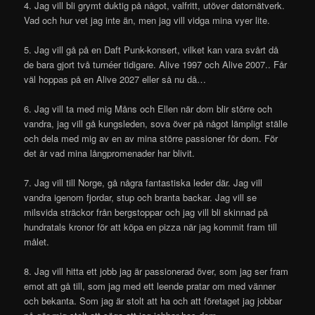
4. Jag vill bli grymt duktig på något, valfritt, utöver datornätverk.
Vad och hur vet jag inte än, men jag vill vidga mina vyer lite.
5. Jag vill gå på en Daft Punk-konsert, vilket kan vara svårt då
de bara gjort två turnéer tidigare. Alive 1997 och Alive 2007.. Får
väl hoppas på en Alive 2027 eller så nu då…
6. Jag vill ta med mig Måns och Ellen när dom blir större och
vandra, jag vill gå kungsleden, sova över på något lämpligt ställe
och dela med mig av en av mina större passioner för dom. För
det är vad mina långpromenader har blivit.
7. Jag vill till Norge, gå några fantastiska leder där. Jag vill
vandra igenom fjordar, stup och branta backar. Jag vill se
milsvida sträckor från bergstoppar och jag vill bli skinnad på
hundratals kronor för att köpa en pizza när jag kommit fram till
målet.
8. Jag vill hitta ett jobb jag är passionerad över, som jag ser fram
emot att gå till, som jag med ett leende pratar om med vänner
och bekanta. Som jag är stolt att ha och att företaget jag jobbar