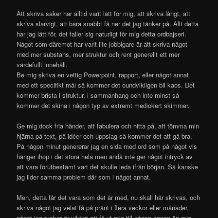
Att skriva saker har alltid varit lätt för mig, att skriva långt, att
skriva slarvigt, att bara snabbt få ner det jag tänker på. Allt detta
har jag lätt för, det faller sig naturligt för mig detta ordbajseri.
Något som däremot har varit lite jobbigare är att skriva något
med mer substans, mer struktur och rent generellt ett mer
värdefullt innehåll.
Be mig skriva en vettig Powerpoint, rapport, eller något annat
med ett specifikt mål så kommer det oundvikligen bli kaos. Det
kommer brista i struktur, i sammanhang och inte minst så
kommer det skina i någon typ av extremt mediokert skimmer.
Ge mig dock fria händer, att fabulera och hitta på, att tömma min
hjärna på text, på idéer och uppslag så kommer det att gå bra.
På någon minut genererar jag en sida med ord som på något vis
hänger ihop i det stora hela men ändå inte ger något intryck av
att vara förutbestämt vart det skulle leda ifrån början. Så kanske
jag lider samma problem där som i något annat.
Men, detta får det vara som det är med, nu skall här skrivas, och
skriva något jag velat få på pränt i flera veckor eller månader,
något jag tycker är viktigt att få ut mig till någon annan än mig