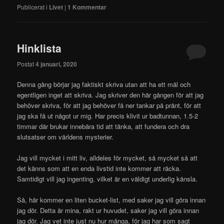
Publicerat i
Livet
|
1
Kommentar
Hinklista
Postat
4 januari, 2020
Denna gång börjar jag faktiskt skriva utan att ha ett mål och
egentligen inget att skriva. Jag skriver den här gången för att jag
behöver skriva, för att jag behöver få ner tankar på pränt, för att
jag ska få ut något ur mig. Har precis klivit ur badtunnan, 1.5-2
timmar där brukar innebära tid att tänka, att fundera och dra
slutsatser om världens mysterier.
Jag vill mycket i mitt liv, alldeles för mycket, så mycket så att
det känns som att en enda livstid inte kommer att räcka.
Samtidigt vill jag ingenting, vilket är en väldigt underlig känsla.
Så, här kommer en liten bucket-list, med saker jag vill göra innan
jag dör. Detta är mina, rakt ur huvudet, saker jag vill göra innan
jag dör. Jag vet inte just nu hur många, för jag har som sagt