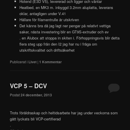
Hotend (E3D V5), levererad och ligger och väntar
Heatbed, en MK3 m. inbyggd 3.2mm aluplatta, leverans
oklar, antagligen under V.41
Hållare för filamentrulle är utskriven
Det känns bra då jag lagt ner pengar på relativt vettiga
saker, nästa investering blir en GT9S-extruder och ev
. en Alubox att stoppa in skiten i. Förhoppningsvis blir detta
flera steg upp från den I2 jag har nu i fråga om
utskriftskvalitet och driftsäkerhet
Publicerat i
Livet
|
1
Kommentar
VCP 5 – DCV
Postat
24 december, 2013
Trots föräldraskap och heltidsarbete har jag under veckorna som
gått lyckats bli VCP-certifierad
.