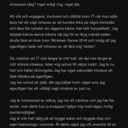
intressant idag? Inget enligt mig, inget alls.
Att stå och engagera, involvera och utbilda inom IT när man själv
bara har ett vagt intresse av att kanske kika på några hemsidor
och läsa lite nyheter om dagarna känns inte helt kompatibelt. Jag
började känna denna känsla när jag för en dryg månad sedan
skulle läsa en kurs inom Windows Server 2016 och insåg att jag
egentligen hade noll intresse av att lära mig ”skiten”.
Så, insikten att IT inte längre är mitt kall, att det inte längre är
mitt största intresse, leder mig också till nästa insikt: Jag är nu
helt och hållet riktningslös Jag har inget sekundärt intresse att
falla tillbaka på egentligen.
Jag har också ett jobb, där jag jobbar inom något som jag
egentligen har ett väldigt vagt intresse av just nu.
Jag är intresserad av odling, jag har ett växthus och jag har lite
annat, men detta kan ju knappast hjälpa mig med någon rimlig
karriärmöjlighet.
Jag är inte helt dålig på att bygga saker och byggde ihop min
egen bastustuga i sommar. Är detta något jag vill utveckla till en