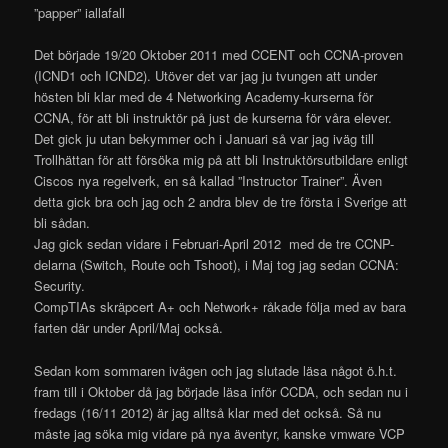
”papper” iallafall
Det började 19/20 Oktober 2011 med CCENT och CCNA-proven
(ICND1 och ICND2). Utöver det var jag ju tvungen att under
hösten bli klar med de 4 Networking Academy-kurserna för
CCNA, för att bli instruktör på just de kurserna för våra elever.
Det gick ju utan bekymmer och i Januari så var jag iväg till
Trollhättan för att försöka mig på att bli Instruktörsutbildare enligt
Ciscos nya regelverk, en så kallad ”Instructor Trainer”. Även
detta gick bra och jag och 2 andra blev de tre första i Sverige att
bli sådan.
Jag gick sedan vidare i Februari-April 2012 med de tre CCNP-
delarna (Switch, Route och Tshoot), i Maj tog jag sedan CCNA:
Security.
CompTIAs skräpcert A+ och Network+ råkade följa med av bara
farten där under April/Maj också.
Sedan kom sommaren ivägen och jag slutade läsa något ö.h.t.
fram till i Oktober då jag började läsa inför CCDA, och sedan nu i
fredags (16/11 2012) är jag alltså klar med det också. Så nu
måste jag söka mig vidare på nya äventyr, kanske vmware VCP