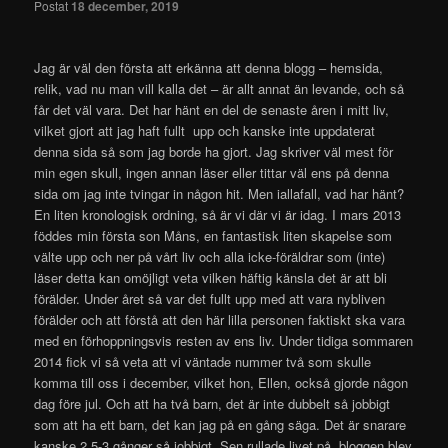
Postat
18 december, 2019
Jag är väl den första att erkänna att denna blogg – hemsida,
relik, vad nu man vill kalla det – är allt annat än levande, och så
får det väl vara. Det har hänt en del de senaste åren i mitt liv,
vilket gjort att jag haft fullt upp och kanske inte uppdaterat
denna sida så som jag borde ha gjort. Jag skriver väl mest för
min egen skull, ingen annan läser eller tittar väl ens på denna
sida om jag inte tvingar in någon hit. Men iallafall, vad har hänt?
En liten kronologisk ordning, så är vi där vi är idag. I mars 2013
föddes min första son Måns, en fantastisk liten skapelse som
välte upp och ner på vårt liv och alla icke-föräldrar som (inte)
läser detta kan omöjligt veta vilken häftig känsla det är att bli
förälder. Under året så var det fullt upp med att vara nybliven
förälder och att förstå att den här lilla personen faktiskt ska vara
med en förhoppningsvis resten av ens liv. Under tidiga sommaren
2014 fick vi så veta att vi väntade nummer två som skulle
komma till oss i december, vilket hon, Ellen, också gjorde någon
dag före jul. Och att ha två barn, det är inte dubbelt så jobbigt
som att ha ett barn, det kan jag på en gång säga. Det är snarare
kanske 2.5-3 gånger så jobbigt. Sen rullade livet på, bloggen blev