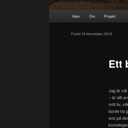
Huvudmeny
Hem
Om
Projekt
Hoppa
till
Postat
18 december, 2019
huvudinnehåll
Ett
Jag är väl
– är allt 
mitt liv, v
borde ha gj
ens på den
kronologis