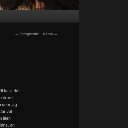
Inläggsnavigering
←
Föregående
Nästa
→
l kalla det
e åren i
så som jag
tar väl
 liten
Måns, en