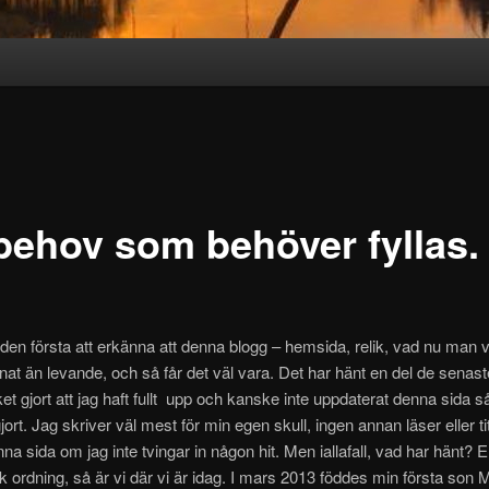
 behov som behöver fyllas.
 den första att erkänna att denna blogg – hemsida, relik, vad nu man vil
annat än levande, och så får det väl vara. Det har hänt en del de senast
ilket gjort att jag haft fullt upp och kanske inte uppdaterat denna sida 
ort. Jag skriver väl mest för min egen skull, ingen annan läser eller tit
na sida om jag inte tvingar in någon hit. Men iallafall, vad har hänt? En
k ordning, så är vi där vi är idag. I mars 2013 föddes min första son 