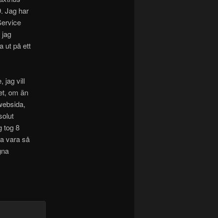
9. Jag har
Service
 jag
 ut på ett
 jag vill
net, om än
 websida,
solut
g tog 8
ta vara så
gna