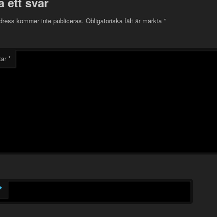
 ett svar
dress kommer inte publiceras.
Obligatoriska fält är märkta
*
tar
*
*