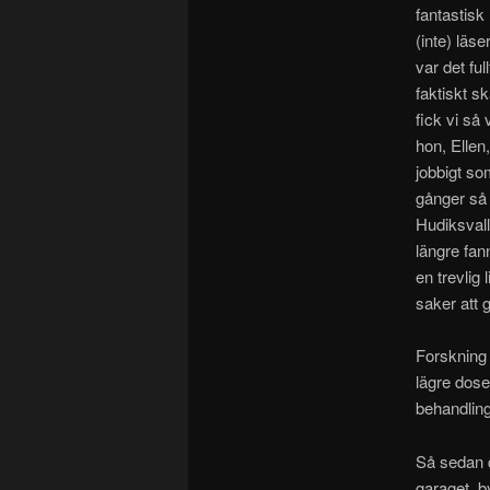
fantastisk
(inte) läse
var det ful
faktiskt s
fick vi så
hon, Ellen
jobbigt so
gånger så 
Hudiksvall 
längre fann
en trevlig 
saker att 
Forskning 
lägre dose
behandling 
Så sedan d
garaget, b