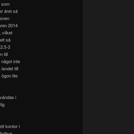
ar som
er året så
rsonen
aren 2014
 vilket
elt så
 2.5-3
 till
a något inte
landet till
 ögon lite
vändas i
lig
tt kontor i
växthus