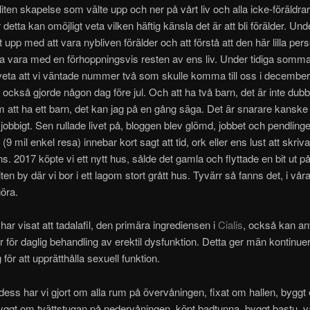
 liten skapelse som välte upp och ner på vårt liv och alla icke-föräldr
r detta kan omöjligt veta vilken häftig känsla det är att bli förälder. Und
lt upp med att vara nybliven förälder och att förstå att den här lilla pe
ka vara med en förhoppningsvis resten av ens liv. Under tidiga somm
 veta att vi väntade nummer två som skulle komma till oss i december,
, också gjorde någon dag före jul. Och att ha två barn, det är inte dubb
m att ha ett barn, det kan jag på en gång säga. Det är snarare kanske
jobbigt. Sen rullade livet på, bloggen blev glömd, jobbet och pendlingen
(9 mil enkel resa) innebar kort sagt att tid, ork eller ens lust att skriv
s. 2017 köpte vi ett nytt hus, sålde det gamla och flyttade en bit ut på 
liten by där vi bor i ett lagom stort grått hus. Tyvärr så fanns det, i våra
göra.
har visat att tadalafil, den primära ingrediensen i
Cialis
, också kan an
r för daglig behandling av erektil dysfunktion. Detta ger män kontinuer
för att upprätthålla sexuell funktion.
ess har vi gjort om alla rum på övervåningen, fixat om hallen, byggt e
yggt om tvättstugan på nedervåningen, köpt badtunna, byggt bastu, 