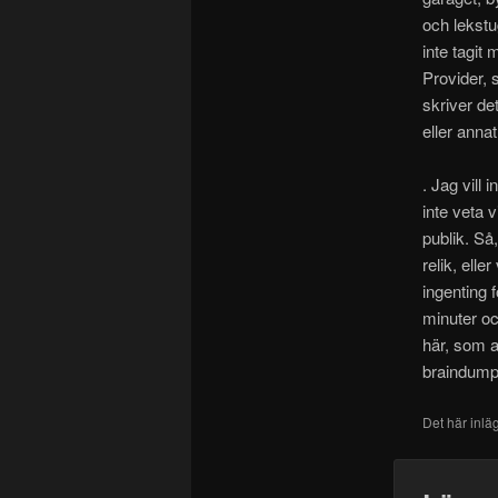
och lekstu
inte tagit
Provider, s
skriver de
eller anna
. Jag vill 
inte veta v
publik. Så
relik, ell
ingenting 
minuter oc
här, som a
braindump
Det här inlä