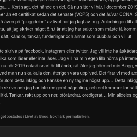
ga…. Kort sagt, det hände en del. Så nu sitter vi här, i december 201
 mer än ett certifikat sedan det senaste (VCP5) och det är/var CCNA: 
å även på ”pluggdelen” av livet har jag lagt av mig. Anledningen till att
tta, att jag skriver något ö.h.t är att jag har saker som måste få komma
t sätt, känslor, tankar, funderingar och annat som bubblar och vill ut
inte skriva på facebook, instagram eller twitter. Jag vill inte ha åskådare,
ilka som läser eller inte läser. Jag vill ha min egen lilla hörna på inter
, nu när 2019 också snart är till ända, så låter jag härmed min Blogg,
er vad man nu ska kalla den, återigen vara upplivad. Det firar vi med ab
förutom detta inlägg och kanske en ny tagline högst upp… Detta inläg
h skriva och jag har inte redigerat någonting, och det kommer fortsät
lltid. Tankar, rakt upp och ner, oförändrat, oredigerat… Min alldeles e
.
gget postades i
Livet
av
Bogg
. Bokmärk
permalänken
.