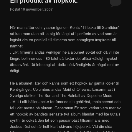
innehåll
Postat
10 november, 2007
När man sitter och lyssnar igenom Kents "Tillbaka till Samtiden"
så kan man utan att ta sig för långt ut i periferin av vad som är
logiskt dra en parallell till filmerna som antagligen inspirerat till
namnet
. Likt filmerna andas verkligen hela albumet 80-tal och då vi inte
längre befinner oss i 80-talet så luktar det alltså väldigt mycket
återanvänt. Då inte sagt att detta nödvändigtvis är något rent av
dåligt.
Hela albumet låter och känns som ett hopkok av gamla idoler till
Kent-gänget, Columbus andas Maid of Orleans, Ensammast i
Sverige skriker The Sun and The Rainfall av Depeche Mode
. Mitt i allt håller Jocke fortfarande sin gnällröst, malplacerad och
fel i det mesta på skivan. Generation Ex som verkar vara mer av
ett hopkok av bandets senaste två album blandat med lite 80tals
synth, är också den låt som passar bäst tillsammans med
Jockes röst och är helt klart skivans höjdpunkt. Vid din sida