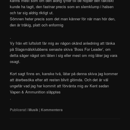
känns mest som om den aldrig lyfter till de höjder den faktiskt
kunde ha tagit, den fastnar precis som en slemklump i halsen
och tar sig aldrig riktigt ut.
Sömnen heter precis som det man känner för när man hör den,
den är tråkig, platt och enformig
.
Vy från ett luftslott får mig av någon okänd anledning att tänka
på Slagsmålsklubbens senaste skiva ’Boss For Leader’, om
detta säger något om låten i sig eller mest om mig låter jag vara
osagt.
Kort sagt finns en, kanske två, låtar på denna skiva jag kommer
att återbesöka efter att resten blivit glömda. Och det är väl
ungefär vad jag har kommit att förvänta mig av Kent sedan
Vapen & Ammunition släpptes
.
Publicerat i
Musik
|
Kommentera