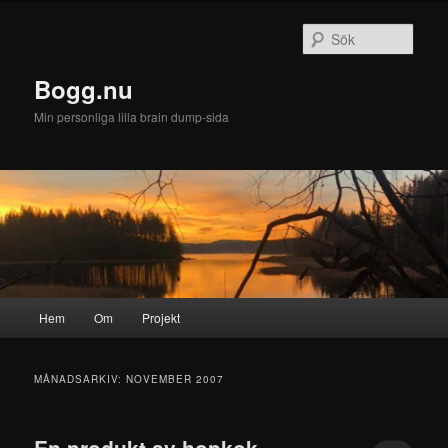
Sök
Bogg.nu
Min personliga lilla brain dump-sida
Huvudmeny
Hem
Om
Projekt
Hoppa
Hoppa
till
till
MÅNADSARKIV:
NOVEMBER 2007
huvudinnehåll
sekundärt
En produkt av hopkok.