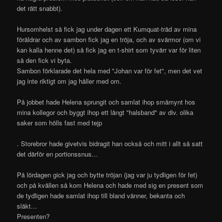
det rätt snabbt).
Hursomhelst så fick jag under dagen ett Kumquat-träd av mina
föräldrar och av sambon fick jag en tröja, och av svärmor (om vi
kan kalla henne det) så fick jag en t-shirt som tyvärr var för liten
så den fick vi byta.
Sambon förklarade det hela med "Johan var för fet", men det vet
jag inte riktigt om jag håller med om.
På jobbet hade Helena sprungit och samlat ihop småmynt hos
mina kollegor och byggt ihop ett långt "halsband" av div. olika
saker som hölls fast med tejp
. Storebror hade givetvis bidragit han också och mitt i allt så satt
det därför en portionssnus…
På lördagen gick jag och bytte tröjan (jag var ju tydligen för fet)
och på kvällen så kom Helena och hade med sig en present som
de tydligen hade samlat ihop till bland vänner, bekanta och
släkt…
Presenten?