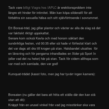
Tack vare
billigt Viagra hos IAPLC
är erektionsproblem inte
längre ett hinder för intimitet. Män kan köpa sildenafil för att
förbättra sin sexuella hälsa och sitt självförtroende i sovrummet.
Ett Bonsai-träd, jag gillar plantor och växter av alla de slag så det
var faktiskt riktigt uppskattat.
Senare kom också Kavla och med honom såklart den
oundvikliga festen, vid 00:35 eller så hade vi förfestat klart och
det var dags att dra till krogen på stan. Halsbandet utsattes för
en länsning och för pengarna inhandlades en Xider på Sport In
(eller vad det nu heter) här på stan. Tack för cidern allihopa som
var med och samlade, den var god!
Kumquat-trädet (kasst foto, men jag har tyvärr ingen kamera):
Bonsaien (nu gäller det bara att hitta ett ställe där den kan stå
utan att dö):
Knäppt från en urusel vinkel från vad jag misstänker ska vara