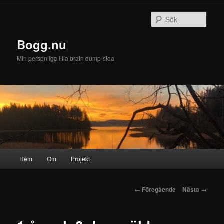
Sök
Bogg.nu
Min personliga lilla brain dump-sida
Huvudmeny
Hem
Om
Projekt
Hoppa
till
Inläggsnavigering
←
Föregående
Nästa
→
huvudinnehåll