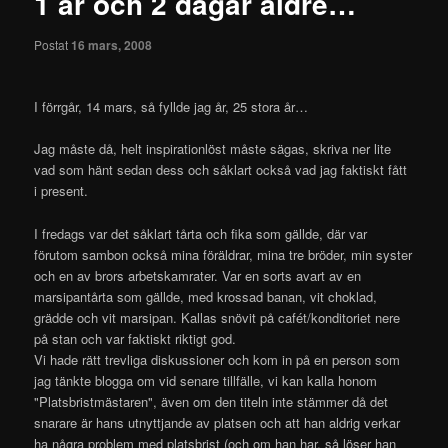
1 år och 2 dagar äldre…
Postat
16 mars, 2008
I förrgår, 14 mars, så fyllde jag år, 25 stora år…
Jag måste då, helt inspirationlöst måste sägas, skriva ner lite
vad som hänt sedan dess och såklart också vad jag faktiskt fått
i present.
I fredags var det såklart tårta och fika som gällde, där var
förutom sambon också mina föräldrar, mina tre bröder, min syster
och en av brors arbetskamrater. Var en sorts avart av en
marsipantårta som gällde, med krossad banan, vit choklad,
grädde och vit marsipan. Kallas snövit på cafét/konditoriet nere
på stan och var faktiskt riktigt god.
Vi hade rätt trevliga diskussioner och kom in på en person som
jag tänkte blogga om vid senare tillfälle, vi kan kalla honom
"Platsbristmästaren", även om den titeln inte stämmer då det
snarare är hans utnyttjande av platsen och att han aldrig verkar
ha några problem med platsbrist (och om han har, så löser han