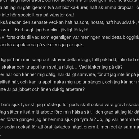
a att jag nu gått igenom två antibiotika-kurer, haft skumma droppar i 
 inte hör speciellt bra på vänster öra!
kså sedan den senaste veckan haft halsont, hostat, haft huvudvärk, va
ossa… Kort sagt, jag har blivit jävligt förkyld!
 vi fortskrida till vad som egentligen var meningen med detta blogginl
 andra aspekterna på vilket vis jag är sjuk.
ligger här i min säng och skriver detta inlägg, fullt påklädd, inlindad i e
, skakar och knappt kan svälja riktigt… Vad tänker jag på då?
gger här och känner mig dålig, har dåligt samvete, för att jag inte är på
 alltså här, och kan knappt maka mig upp ur sängen, och jag känner m
 inte är på jobbet och är en duktig arbetare?
e bara sjuk fysiskt, jag måste ju för guds skull också vara gravt skad
ag sätter alltså mitt arbete före min hälsa så till den grad att jag får då
en första gången jag är hemma sjuk på fyra år? Jo, jag var hemma e
or sedan också för att örat jävlades något enormt, men det är samma
.