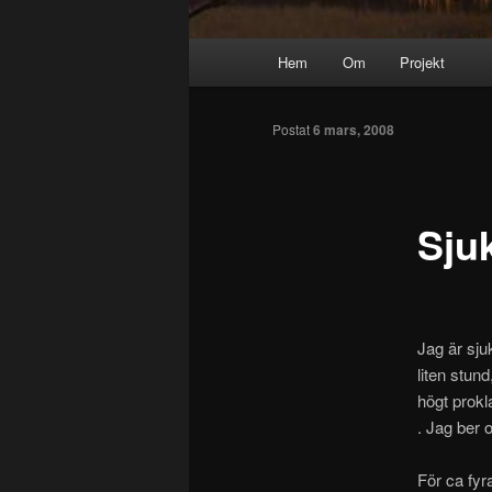
Huvudmeny
Hem
Om
Projekt
Hoppa
till
Postat
6 mars, 2008
huvudinnehåll
Sju
Jag är sju
liten stun
högt prokl
. Jag ber 
För ca fyr