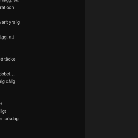
örat och
rit yrslig
ägg, att
tt täcke,
 jobbet…
ig dålig
ad
ligt
n torsdag