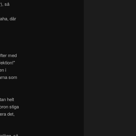
), så
haha, där
efter med
ektion!"
n i
tarna som
an helt
oron stiga
era det,
inlägg, så