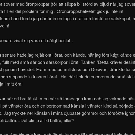
et sover med öronproppar (för att slippa bli störd av oljud när jag sover
ta till en del problem för mig . Öronproppshelvetet gick ju inte in!
sam hand förde jag därför in en tops i örat och förstörde satskapet, 
veln!
senare visat sig vara ett dåligt beslut…
senare hade jag rejält ont i örat, och kände, när jag försiktigt kände 
ger, fullt med små sår och sårskorpor i örat. Tanken "Detta kräver desinf
st genom huvudet. Fram med bomullstuss och Desivon, dränkte tusse
och stoppade in tussen i örat . Ha, där fick de enerverande små ski
ja i mitt öra!
 var säkert bra tänkt, men när så torsdagen kom och jag vaknade näst
l på vänster öra och en bortdomnad känsla i vänster kind så började 
p. Jag tryckte ner känslan i mina djupaste gömmor och försökte ignor
bli bättre…Det blir ju alltid bättre, eller?
ra en lång historia kort, och för att komma till poängen med hela detta 