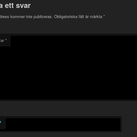
 ett svar
dress kommer inte publiceras.
Obligatoriska fält är märkta
*
tar
*
*