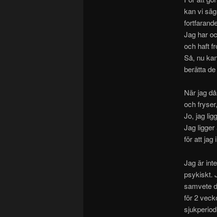
kan vi säg
fortfarande
Jag har oc
och haft fr
Så, nu kan
berätta de
När jag då 
och fryser
Jo, jag li
Jag ligger
för att jag
Jag är int
psykiskt. J
samvete d
för 2 veck
sjukperiod