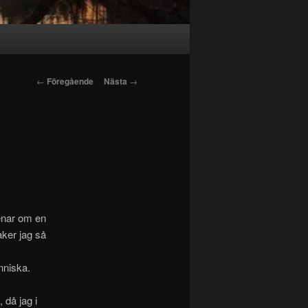
Inläggsnavigering
←
Föregående
Nästa
→
menar om en
aker jag så
änniska.
 då jag i