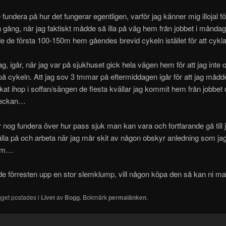
undera på hur det fungerar egentligen, varför jag känner mig illojal för
ång, när jag faktiskt mådde så illa på väg hem från jobbet i måndags
 de första 100-150m hem gåendes brevid cykeln istället för att cykl
 jag, igår, när jag var på sjukhuset gick hela vägen hem för att jag inte
på cykeln. Att jag sov 3 tmmar på eftermiddagen igår för att jag mådde 
ckat ihop i soffan/sängen de flesta kvällar jag kommit hem från jobbet
veckan…
år nog fundera över hur pass sjuk man kan vara och fortfarande gå till j
ålla på och arbeta när jag mår skit av någon obskyr anledning som jag
 om…
e förresten upp en stor slemklump, vill någon köpa den så kan ni m
gget postades i
Livet
av
Bogg
. Bokmärk
permalänken
.