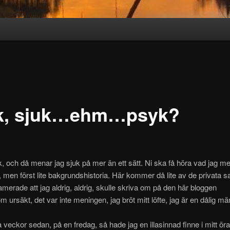
k, sjuk…ehm…psyk?
k, och då menar jag sjuk på mer än ett sätt. Ni ska få höra vad jag 
d, men först lite bakgrundshistoria. Här kommer då lite av de privata s
amerade att jag aldrig, aldrig, skulle skriva om på den här bloggen
om ursäkt, det var inte meningen, jag bröt mitt löfte, jag är en dålig m
a veckor sedan, på en fredag, så hade jag en illasinnad finne i mitt öra,