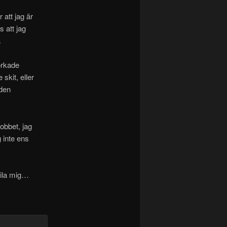
 att jag är
 att jag
a
 orkade
skit, eller
 den
obbet, jag
 inte ens
aila mig…