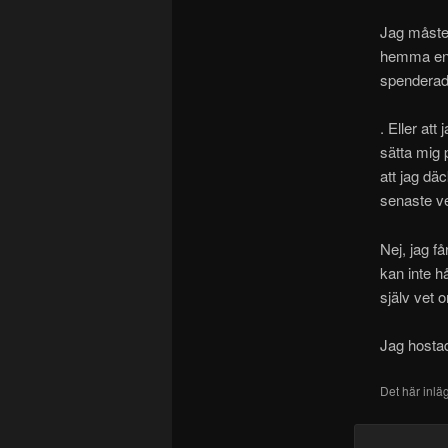
Jag måste f
hemma en g
spenderade
. Eller att
sätta mig 
att jag dä
senaste 
Nej, jag f
kan inte h
själv vet
Jag hostad
Det här inlä