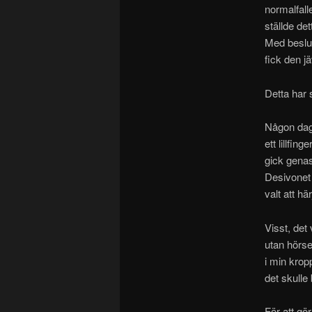
normalfall
ställde det
Med beslut
fick den jä
Detta har 
Någon dag 
ett lillfin
gick gena
Desivonet 
valt att här
Visst, det
utan hörse
i min krop
det skulle 
För att gö