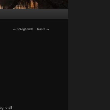
Inläggsnavigering
←
Föregående
Nästa
→
g totalt