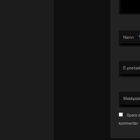
Namn
E-postad
Webbpla
Spara m
kommentar.