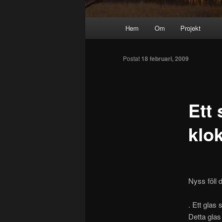
Huvudmeny
Hem
Om
Projekt
Hoppa
till
Postat
18 februari, 2009
huvudinnehåll
Ett 
klok
Nyss föll 
. Ett glas 
Detta glas