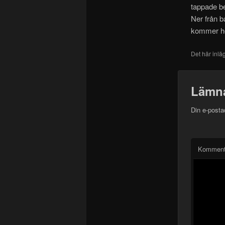
tappade b
Ner från b
kommer he
Det här inlä
Lämna
Din e-posta
Kommen