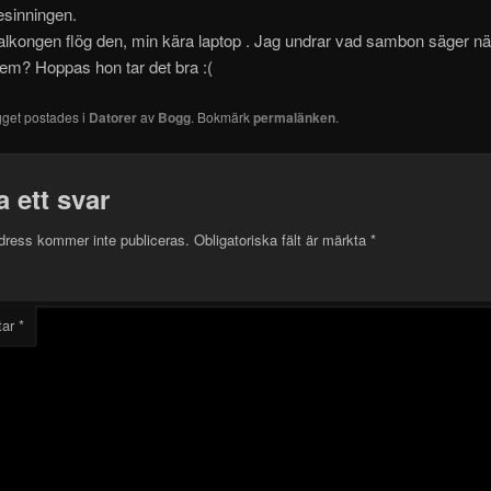
esinningen.
alkongen flög den, min kära laptop . Jag undrar vad sambon säger nä
m? Hoppas hon tar det bra :(
gget postades i
Datorer
av
Bogg
. Bokmärk
permalänken
.
 ett svar
dress kommer inte publiceras.
Obligatoriska fält är märkta
*
tar
*